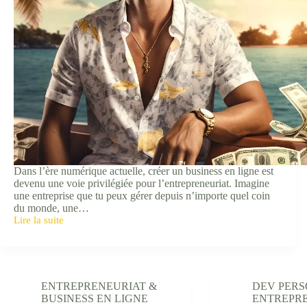
Dans l’ère numérique actuelle, créer un business en ligne est
devenu une voie privilégiée pour l’entrepreneuriat. Imagine
une entreprise que tu peux gérer depuis n’importe quel coin
du monde, une…
Lire la suite
Créer
un
business
en
ligne
:
ENTREPRENEURIAT &
DEV PERS
comment
BUSINESS EN LIGNE
ENTREPRE
éviter