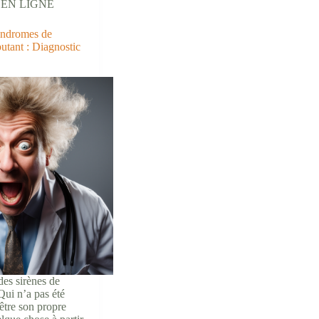
 EN LIGNE
meilleurs
business
en
yndromes de
ligne
utant : Diagnostic
pour
2024
🚀
des sirènes de
 Qui n’a pas été
d’être son propre