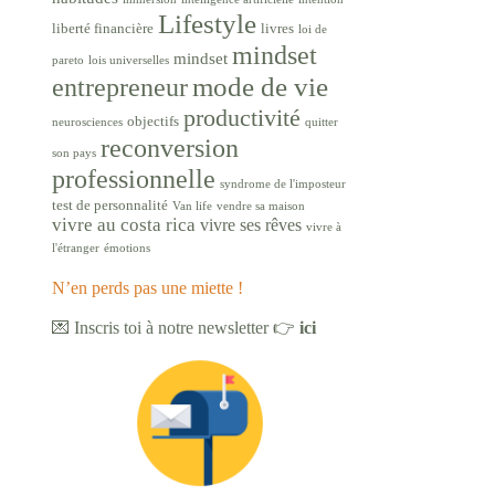
Lifestyle
liberté financière
livres
loi de
mindset
mindset
pareto
lois universelles
mode de vie
entrepreneur
productivité
objectifs
neurosciences
quitter
reconversion
son pays
professionnelle
syndrome de l'imposteur
test de personnalité
Van life
vendre sa maison
vivre au costa rica
vivre ses rêves
vivre à
l'étranger
émotions
N’en perds pas une miette !
💌 Inscris toi à notre newsletter 👉
ici