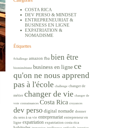
Catégories
COSTA RICA
DEV PERSO & MINDSET
ENTREPRENEURIAT &
BUSINESS EN LIGNE
EXPATRIATION &
NOMADISME
Étiquettes
bien être
amazon fba
#challenge
ce
business en ligne
biomimétisme
qu'on ne nous apprend
pas à l'école
changer de
challenge
changer de vie
métier
changer de
Costa Rica
voie
connaissances
croyances
dev perso
digital nomade
donner
entreprenariat
du sens à sa vie
entrepreneur en
expatriation
ligne
expatriation costa rica
habitudes
immersion
intelligence artificielle
intention