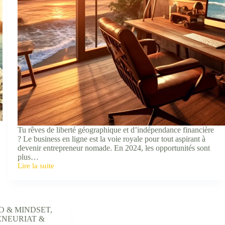
Tu rêves de liberté géographique et d’indépendance financière
? Le business en ligne est la voie royale pour tout aspirant à
devenir entrepreneur nomade. En 2024, les opportunités sont
plus…
Lire la suite
Devenir
Entrepreneur
Nomade
:
découvre
O & MINDSET
,
les
NEURIAT &
4