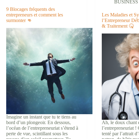
BUSINESS
les
9 Blocages fréquents des
pièges
entrepreneurs et comment les
Les Maladies et S
et
surmonter 👊
l’Entrepreneur Déb
se
& Traitement 🤒
lancer
avec
succès
🏆
Imagine un instant que tu te tiens au
bord d’un plongeoir. En dessous,
Ah, le doux chant 
l’océan de l’entrepreneuriat s’étend à
l’entrepreneuriat !
perte de vue, scintillant sous les
tenté par l’attrait 