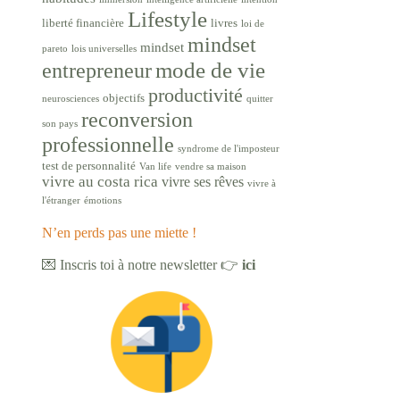
Lifestyle
liberté financière
livres
loi de
mindset
mindset
pareto
lois universelles
mode de vie
entrepreneur
productivité
objectifs
neurosciences
quitter
reconversion
son pays
professionnelle
syndrome de l'imposteur
test de personnalité
Van life
vendre sa maison
vivre au costa rica
vivre ses rêves
vivre à
l'étranger
émotions
N’en perds pas une miette !
💌 Inscris toi à notre newsletter 👉
ici