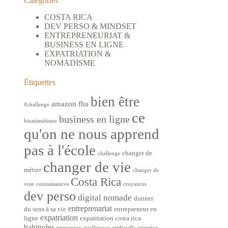
Catégories
COSTA RICA
DEV PERSO & MINDSET
ENTREPRENEURIAT &
BUSINESS EN LIGNE
EXPATRIATION &
NOMADISME
Étiquettes
bien être
amazon fba
#challenge
ce
business en ligne
biomimétisme
qu'on ne nous apprend
pas à l'école
changer de
challenge
changer de vie
métier
changer de
Costa Rica
voie
connaissances
croyances
dev perso
digital nomade
donner
entreprenariat
du sens à sa vie
entrepreneur en
expatriation
ligne
expatriation costa rica
habitudes
immersion
intelligence artificielle
intention