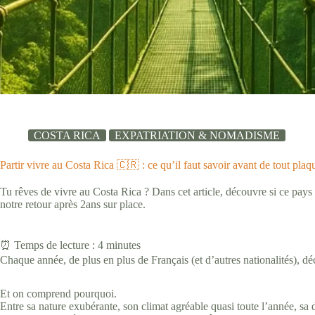
COSTA RICA
EXPATRIATION & NOMADISME
Partir vivre au Costa Rica 🇨🇷 : ce qu’il faut savoir avant de tout plaq
Tu rêves de vivre au Costa Rica ? Dans cet article, découvre si ce pays es
notre retour après 2ans sur place.
⏰ Temps de lecture :
4
minutes
Chaque année, de plus en plus de Français (et d’autres nationalités), d
Et on comprend pourquoi.
Entre sa nature exubérante, son climat agréable quasi toute l’année, sa