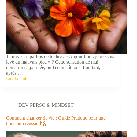
T’arrive-t-il parfois de te dire : « Aujourd’hui, je me suis
levé du mauvais pied » ? Cette sensation de mal
démarrer sa journée, on la connaît tous. Pourtant,
après…
Lire la suite
7
pensées
positives
pour
transformer
DEV PERSO & MINDSET
ta
vie
:
Comment changer de vie : Guide Pratique pour une
découvre
transition réussie 💃🕺
comment
être