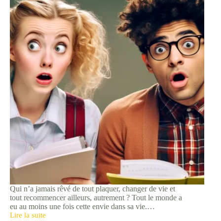
plus
heureux
chaque
jour
✨
Qui n’a jamais rêvé de tout plaquer, changer de vie et
tout recommencer ailleurs, autrement ? Tout le monde a
eu au moins une fois cette envie dans sa vie.…
Lire la suite
Comment