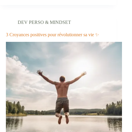
changer
de
vie
:
DEV PERSO & MINDSET
Guide
Pratique
pour
3 Croyances positives pour révolutionner sa vie ✨
une
transition
réussie
💃
🕺