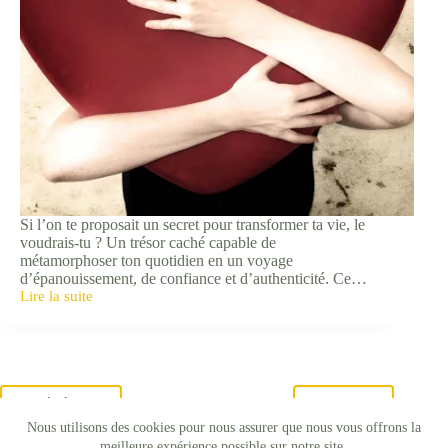
Si l’on te proposait un secret pour transformer ta vie, le
voudrais-tu ? Un trésor caché capable de
métamorphoser ton quotidien en un voyage
d’épanouissement, de confiance et d’authenticité. Ce…
Lire la suite
L’Amour
de
soi,
le
secret
d’une
vie
PRÉCÉDENT
SUIVANT
épanouissante
Nous utilisons des cookies pour nous assurer que nous vous offrons la
🥰
meilleure expérience possible sur notre site.