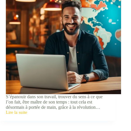
S’épanouir dans son travail, trouver du sens à ce que
l’on fait, être maître de son temps : tout cela est
désormais à portée de main, grâce à la révolution…
Lire la suite
De
salarié
à
web-