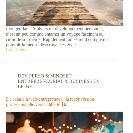
Plonger dans l’univers du développement personnel,
c’est un peu comme entamer un voyage fascinant au
cœur de soi-même. Rapidement, on se rend compte du
pouvoir immense des croyances et de…
Lire la suite
3
Croyances
positives
pour
révolutionner
DEV PERSO & MINDSET
,
sa
ENTREPRENEURIAT & BUSINESS EN
vie
LIGNE
✨
De salarié à web-entrepreneur : la reconversion
professionnelle vers la liberté 🗽