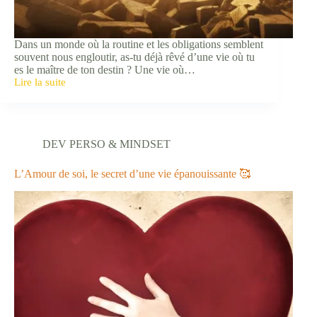
Dans un monde où la routine et les obligations semblent
souvent nous engloutir, as-tu déjà rêvé d’une vie où tu
es le maître de ton destin ? Une vie où…
Lire la suite
Freelife
:
l’art
de
vivre
DEV PERSO & MINDSET
pleinement
et
authentiquement
L’Amour de soi, le secret d’une vie épanouissante 🥰
🙌