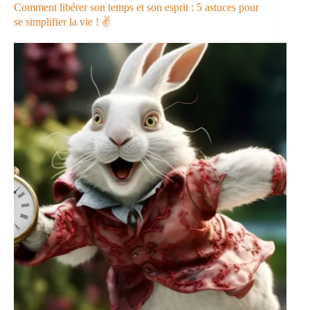
vie
Comment libérer son temps et son esprit : 5 astuces pour
plus
se simplifier la vie ! ✌️
sereine
et
plus
épanouie
🧘‍♂️
🧘‍♀️