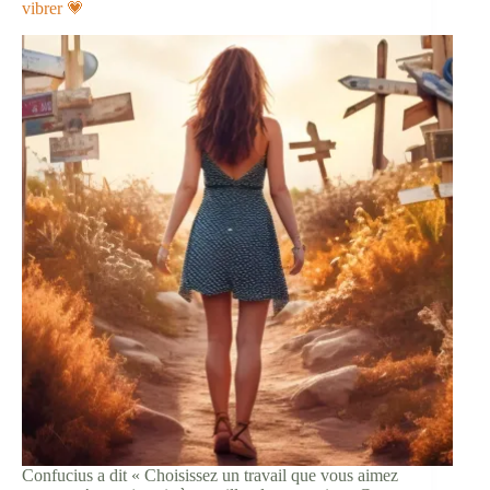
veux
vibrer 💗
pas
regretter
🙅‍♀️
🙅‍♂️
Confucius a dit « Choisissez un travail que vous aimez