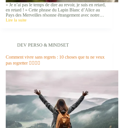
« Je n’ai pas le temps de dire au revoir, je suis en retard,
en retard ! » Cette phrase du Lapin Blanc d’Alice au
Pays des Merveilles résonne étrangement avec notre…
Lire la suite
Comment
libérer
son
temps
et
DEV PERSO & MINDSET
son
esprit
:
Comment vivre sans regrets : 10 choses que tu ne veux
5
pas regretter 🙅‍♀️🙅‍♂️
astuces
pour
se
simplifier
la
vie
!
✌️