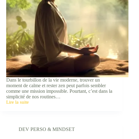
Dans le tourbillon de la vie moderne, trouver un
moment de calme et rester zen peut parfois sembler
comme une mission impossible. Pourtant, c’est dans la
simplicité de nos routines…
Lire la suite
3
Habitudes
Zen
à
adopter
DEV PERSO & MINDSET
pour
une