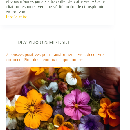
et vous n’aurez jamais à travailler de votre vie. » Cette
citation résonne avec une vérité profonde et inspirante :
en trouvant…
Lire la suite
Comment
trouver
ta
véritable
passion
DEV PERSO & MINDSET
et
ce
qui
7 pensées positives pour transformer ta vie : découvre
te
comment être plus heureux chaque jour ✨
fait
vibrer
💗